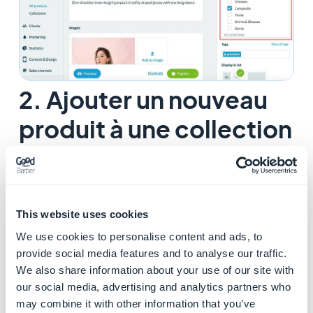
2. Ajouter un nouveau
produit à une collection
1. Rendez vous sur le menu
Mon App > Structure
2. Dans le menu de droite, survolez la collection à
laquelle vous souhaitez ajouter un produit et cliquez sur
"modifier le contenu"
This website uses cookies
3. Cliquez sur
"Créer un produit"
We use cookies to personalise content and ads, to
provide social media features and to analyse our traffic.
Cela ouvrira une nouvelle page du produit. Remplissez
We also share information about your use of our site with
les différentes informations demandées.
our social media, advertising and analytics partners who
may combine it with other information that you’ve
Pour savoir comment remplir cette page, reportez-