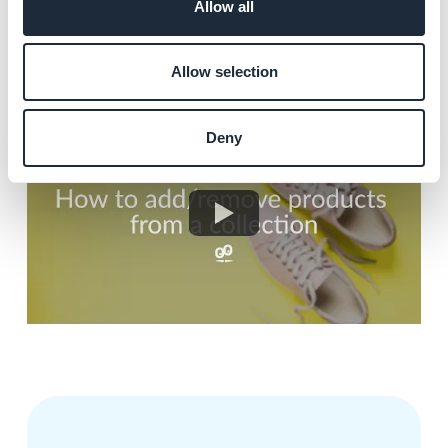
Allow all
3. Tutoriel video
Allow selection
Deny