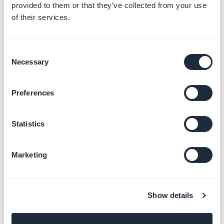
provided to them or that they’ve collected from your use
vous à cette
aide en ligne
.
of their services.
Pour enregistrer le nouveau produit, cliquez sur le
bouton vert "
Publier
".
Consent
Necessary
Selection
Preferences
Statistics
Marketing
Show details