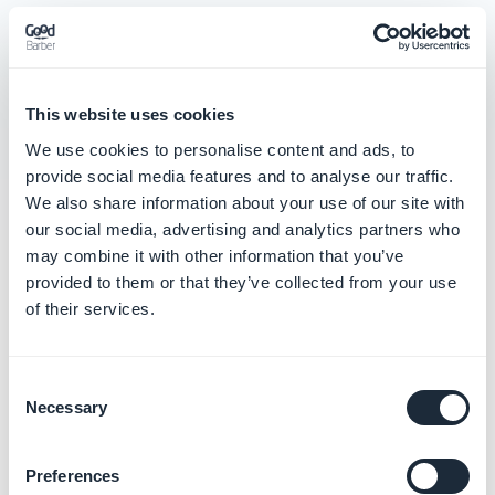
Demander la mise à jour de votre app Android
(service GBTC)
GBTC - Android - Trouver votre nom de
This website uses cookies
développeur sur Google Play
We use cookies to personalise content and ads, to
provide social media features and to analyse our traffic.
We also share information about your use of our site with
our social media, advertising and analytics partners who
may combine it with other information that you’ve
Catégories
provided to them or that they’ve collected from your use
of their services.
connexes
Consent
Publier votre App iOS en
Necessary
Selection
Solo
En savoir plus
→
Preferences