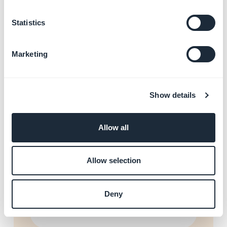
Statistics
Publier votre App Android en
Solo
En savoir plus
→
Marketing
Show details
Gérer la confidentialité sur
les stores
En savoir plus
→
Allow all
Allow selection
Configurer les comptes
développeurs (Apple et
Deny
Google)
En savoir plus
→