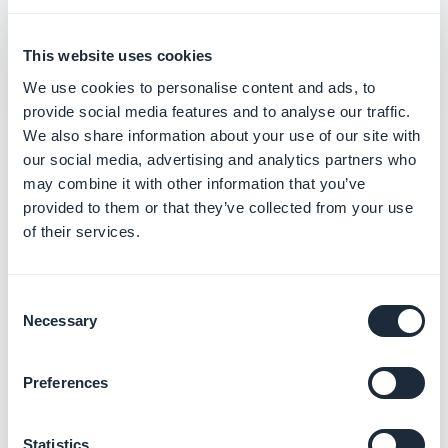
Résoudre l'erreur Android 'APK not zip-aligned'
This website uses cookies
We use cookies to personalise content and ads, to
provide social media features and to analyse our traffic.
We also share information about your use of our site with
Catégories
our social media, advertising and analytics partners who
may combine it with other information that you’ve
connexes
provided to them or that they’ve collected from your use
of their services.
Publier votre App iOS en
Solo
Consent
En savoir plus
→
Necessary
Selection
Preferences
Publier votre App Android en
Solo
Statistics