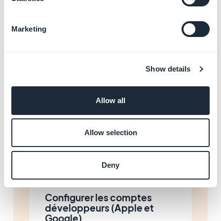
En savoir plus
→
Marketing
Déléguer la publication au
service GBTC
Show details
En savoir plus
→
Allow all
Gérer la confidentialité sur
Allow selection
les stores
En savoir plus
→
Deny
Configurer les comptes
développeurs (Apple et
Google)