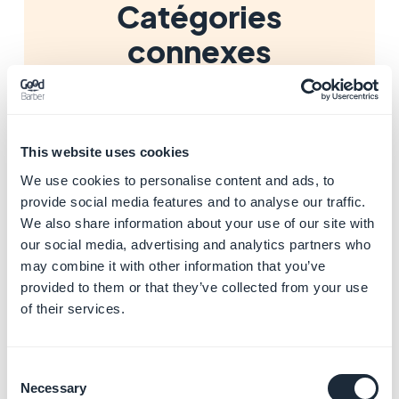
Catégories
connexes
Organiser votre contenu
En savoir plus
→
This website uses cookies
We use cookies to personalise content and ads, to
provide social media features and to analyse our traffic.
Afficher des points de vente
We also share information about your use of our site with
sur une carte
our social media, advertising and analytics partners who
En savoir plus
→
may combine it with other information that you’ve
provided to them or that they’ve collected from your use
of their services.
Gérer l'agenda et les
événements
Consent
En savoir plus
→
Necessary
Selection