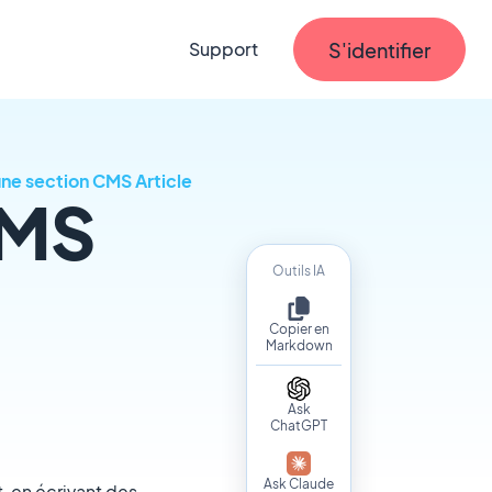
S'identifier
Support
une section CMS Article
CMS
Outils IA
Copier en
Markdown
Ask
ChatGPT
Ask Claude
, en écrivant des