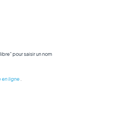
libre" pour saisir un nom
e en ligne
.