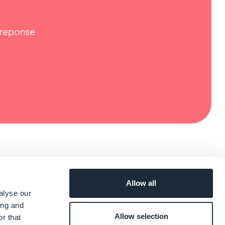
e reponse
Allow all
alyse our
ing and
Allow selection
r that