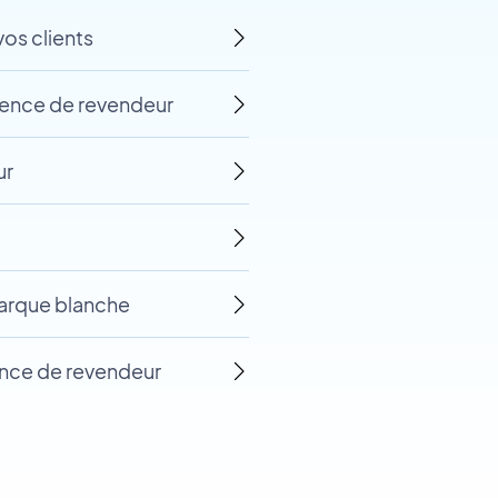
os clients
gence de revendeur
ur
marque blanche
nce de revendeur