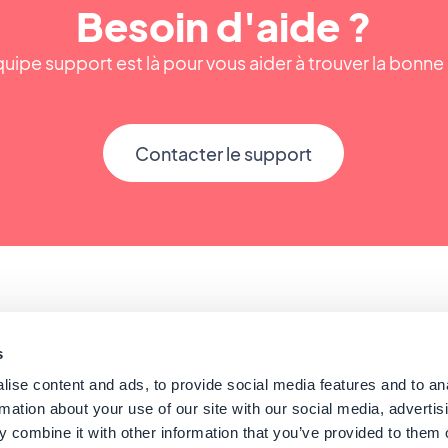
Besoin d'aide ?
uipe support est là pour vous aider à trouver la bonn
Contacter le support
s
ise content and ads, to provide social media features and to an
rmation about your use of our site with our social media, advertis
Conseils pour créer une app
 combine it with other information that you’ve provided to them o