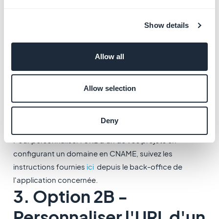
- le nom de domaine est
associé à des emails
.
et/ou
Show details
- le nom de domaine (ou les sous-domaines)
sont
utilisés ailleurs
que sur le projet spécifique
Allow all
GoodBarber sur lequel vous l'installez.
et/ou
- il s'agit d'un
sous-domaine
d'un domaine utilisé
Allow selection
ailleurs que sur le projet spécifique de GoodBarber sur
lequel vous l'installez.
Deny
Pour personnaliser l'URL d'un de vos projets en
configurant un domaine en CNAME, suivez les
instructions fournies
ici
depuis le back-office de
l'application concernée.
3. Option 2B -
Personnaliser l'URL d'un