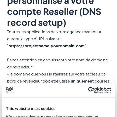
personnalisé à votre
compte Reseller (DNS
record setup)
Toutes les applications de votre agence revendeur
auront le type d'URL suivant :
"
https://projectname.yourdomain.com
".
Faites attention en choisissant votre nom de domaine
de revendeur :
- le domaine que vous installerez sur votre tableau de
bord de revendeur doit être utilisé
uniquement
pour les
applications de vos clients GoodBarber.
- le nom de domaine n'a
pas d'email associé
.
This website uses cookies
Suivez les instructions fournies
ici
depuis
votre
interface revendeur
pour installer un nom de
We use cookies to personalise content and ads, to