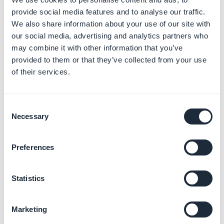
domaine pour votre agence revendeur.
provide social media features and to analyse our traffic.
2. Option 2A -
We also share information about your use of our site with
our social media, advertising and analytics partners who
Personnaliser l'URL d'un
may combine it with other information that you’ve
provided to them or that they’ve collected from your use
back office spécifique
of their services.
avec un domaine avec
Consent
courriels associés
Necessary
Selection
(CNAME)
Preferences
L'URL de chaque projet lié à votre compte revendeur
peut être modifié, peu importe si vous avez configuré
un nom de domaine par défaut ou non (voir option 1 ci-
Statistics
dessus).
Marketing
Suivez une configuration CNAME si :