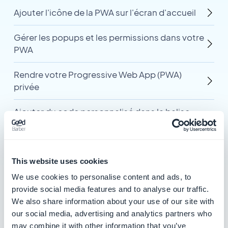
Ajouter l'icône de la PWA sur l'écran d'accueil
Gérer les popups et les permissions dans votre
PWA
Rendre votre Progressive Web App (PWA)
privée
Ajouter du code personnalisé dans la balise
head de la PWA
Afficher des cartes
This website uses cookies
dans la PWA
We use cookies to personalise content and ads, to
provide social media features and to analyse our traffic.
We also share information about your use of our site with
3 articles dans cette catégorie
our social media, advertising and analytics partners who
may combine it with other information that you’ve