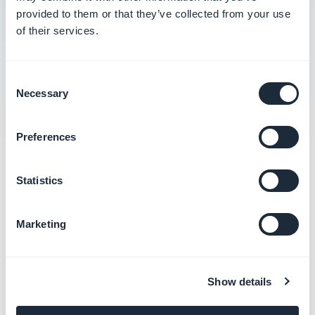
Activer les cartes sur votre PWA
provided to them or that they’ve collected from your use
of their services.
Configurer Google Maps pour la PWA
Configurer Mapbox pour votre PWA
Consent
Necessary
Selection
Preferences
Catégories
Statistics
connexes
Marketing
Publier et mettre à jour la
PWA
En savoir plus
→
Show details