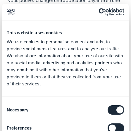
Vous pouvez changer une application payante en une
application gratuite - mais une fois qu'elle est changée
en "gratuite", elle ne peut plus jamais être redéfinie en
"payante".
9. Empreinte du
This website uses cookies
We use cookies to personalise content and ads, to
certificat SHA-1
provide social media features and to analyse our traffic.
We also share information about your use of our site with
1. Accédez au menu
Protégé avec Play
>
Signature
our social media, advertising and analytics partners who
d'application
(ou cliquez sur la flèche à côté de
may combine it with other information that you’ve
Protection Play Store
puis cliquez sur
Gérer la
provided to them or that they’ve collected from your use
signature d'application Play
).
of their services.
2. Selon l'affichage de votre console Google Play :
-
Nouvelle interface :
Sous
Clé classique
, cliquez sur
Empreinte du certificat SHA-1
pour la copier.
Consent
Necessary
Selection
-
Ancienne interface :
Sous
Certificat de clé de
signature d'application
, cliquez sur l'icône de copie à
côté de
Empreinte du certificat SHA-1
.
Preferences