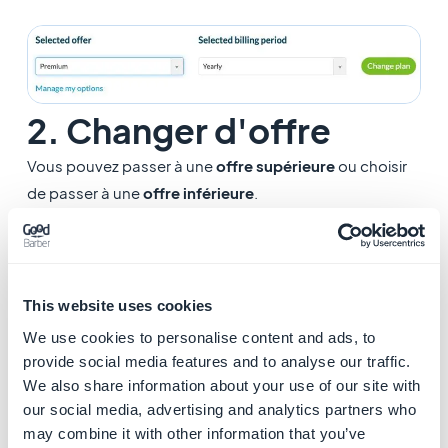
2. Changer d'offre
Vous pouvez passer à une
offre supérieure
ou choisir
de passer à une
offre inférieure
.
En cas de passage à une offre inférieure, vous devez
adapter votre application en fonction des
fonctionnalités incluses dans votre
nouvelle offre
.
This website uses cookies
- Si votre abonnement est payé
annuellement
(un
We use cookies to personalise content and ads, to
paiement par an) :
provide social media features and to analyse our traffic.
Le
passage à une offre inférieure
ne sera possible
We also share information about your use of our site with
qu'un mois avant la
date anniversaire de votre
our social media, advertising and analytics partners who
may combine it with other information that you’ve
abonnemen
t.