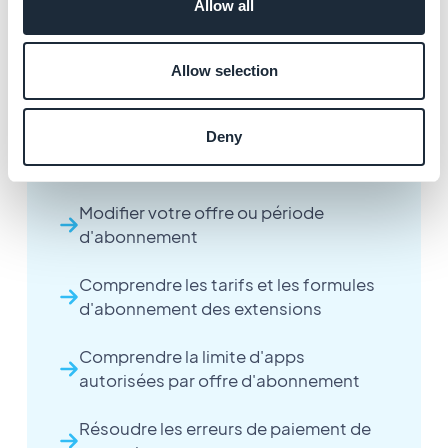
Allow all
Démarrer votre essai gratuit de 30
Allow selection
jours chez GoodBarber
Deny
Gérer les détails de facturation,
paiements et factures
Modifier votre offre ou période
d'abonnement
Comprendre les tarifs et les formules
d'abonnement des extensions
Comprendre la limite d'apps
autorisées par offre d'abonnement
Résoudre les erreurs de paiement de