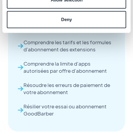
paiements et factures
Deny
Modifier votre offre ou période
d'abonnement
Comprendre les tarifs et les formules
d'abonnement des extensions
Comprendre la limite d'apps
autorisées par offre d'abonnement
Résoudre les erreurs de paiement de
votre abonnement
Résilier votre essai ou abonnement
GoodBarber