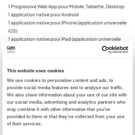
1 Progressive Web App pour Mobile, Tablette, Desktop
1 application native pour Android
1 application native pour iPhone (application universelle
iOS)
1 application native pour iPad (application universelle
iOS)
Ceci s'applique que vous soyez facturé
This website uses cookies
mensuellement ou annuellement.
2. Comment créer une
We use cookies to personalise content and ads, to
provide social media features and to analyse our traffic.
nouvelle application ?
We also share information about your use of our site with
our social media, advertising and analytics partners who
​Pour créer une nouvelle application, vous
may combine it with other information that you’ve
devez
souscrire à une nouvelle formule.
provided to them or that they’ve collected from your use
of their services.
Pour ce faire, rendez-vous sur le portail de
GoodBarber