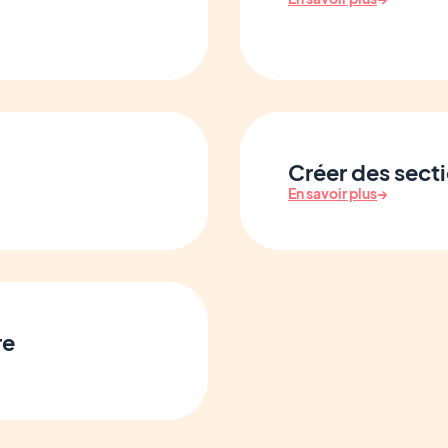
Créer des sect
En savoir plus
→
re