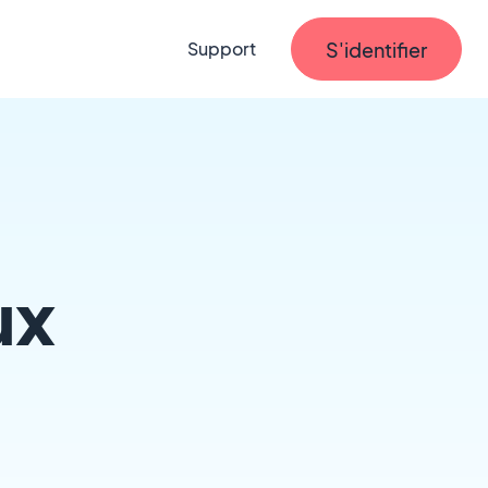
S'identifier
Support
ux