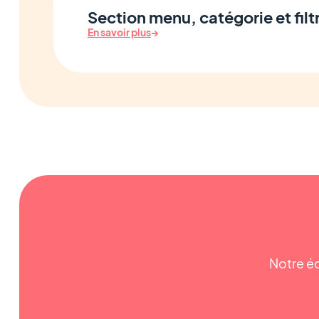
Section menu, catégorie et filt
En savoir plus
→
Notre éq