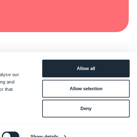
Allow all
alyse our
ing and
Allow selection
r that
Deny
Show details