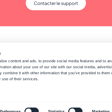
Contacter le support
s
ise content and ads, to provide social media features and to an
rmation about your use of our site with our social media, advertis
Conseils pour créer une app
 combine it with other information that you’ve provided to them o
 use of their services.
 GoodBarber - Since 2011 - Made in Corsica
Français
Preferences
Statistics
Marketing