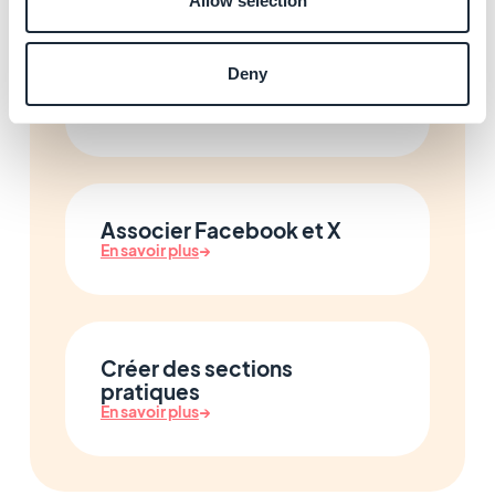
Allow selection
Intégrer des pages web
Deny
externes
En savoir plus
→
Associer Facebook et X
En savoir plus
→
Créer des sections
pratiques
En savoir plus
→