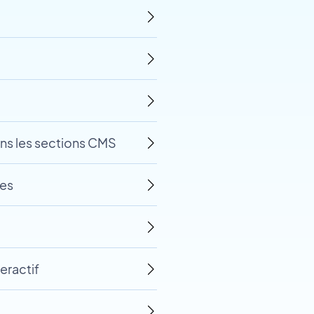
ans les sections CMS
ies
eractif