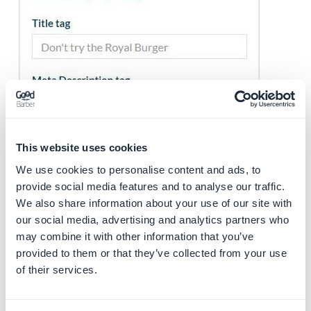
This website uses cookies
We use cookies to personalise content and ads, to
provide social media features and to analyse our traffic.
5. Le statut de
We also share information about your use of our site with
our social media, advertising and analytics partners who
publication
may combine it with other information that you’ve
provided to them or that they’ve collected from your use
Cliquez sur la flèche sur le bouton vert, en bas à droite
of their services.
de votre page pour paramétrer le statut de publication
de votre article :