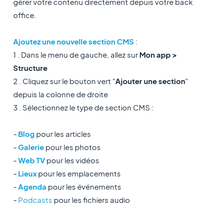
gérer votre contenu directement depuis votre back
office.
Ajoutez une nouvelle section CMS
:
1 . Dans le menu de gauche, allez sur
Mon app >
Structure
2 . Cliquez sur le bouton vert "
Ajouter une section
"
depuis la colonne de droite
3 . Sélectionnez le type de section CMS :
-
Blog
pour les articles
-
Galerie
pour les photos
-
Web TV
pour les vidéos
-
Lieux
pour les emplacements
-
Agenda
pour les événements
-
Podcasts
pour les fichiers audio​