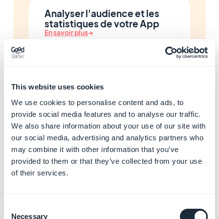
Analyser l'audience et les
statistiques de votre App
En savoir plus
→
Gérer votre commerce local
This website uses cookies
et votre programme de
We use cookies to personalise content and ads, to
fidélité
provide social media features and to analyse our traffic.
En savoir plus
→
We also share information about your use of our site with
our social media, advertising and analytics partners who
may combine it with other information that you’ve
provided to them or that they’ve collected from your use
Enrichir votre App avec l'IA
of their services.
et les automatisations
En savoir plus
→
Consent
Necessary
Selection