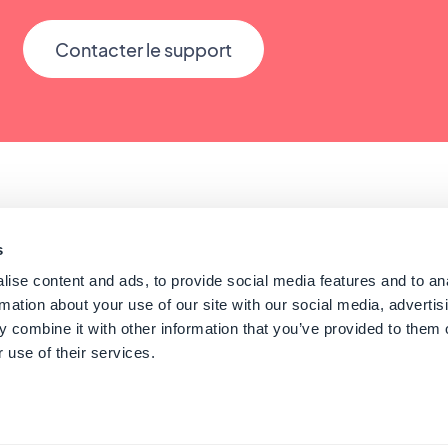
Contacter le support
s
ise content and ads, to provide social media features and to an
rmation about your use of our site with our social media, advertis
Conseils pour créer une app
 combine it with other information that you’ve provided to them o
 use of their services.
 GoodBarber - Since 2011 - Made in Corsica
Français