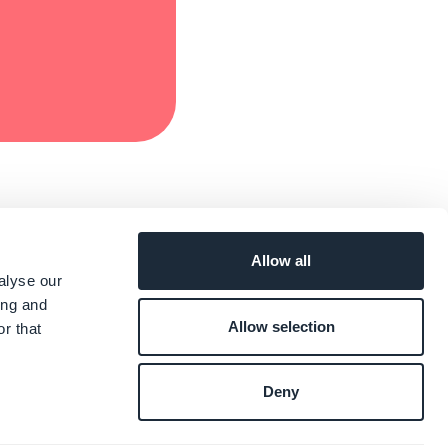
Allow all
alyse our
ing and
Allow selection
r that
Deny