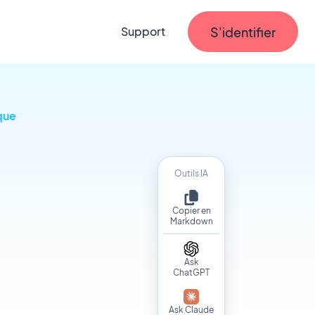
S'identifier
Support
ique
Outils IA
Copier en
Markdown
Ask
ChatGPT
Ask Claude