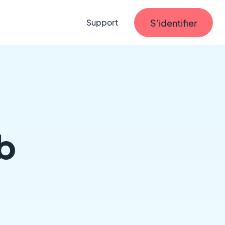
S'identifier
Support
b