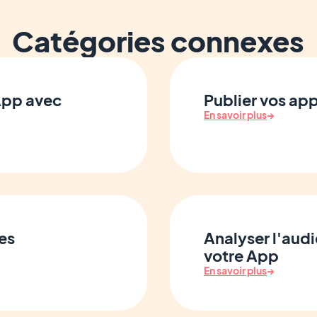
Catégories connexes
 App avec
Publier vos app
En savoir plus
→
res
Analyser l'audi
votre App
En savoir plus
→