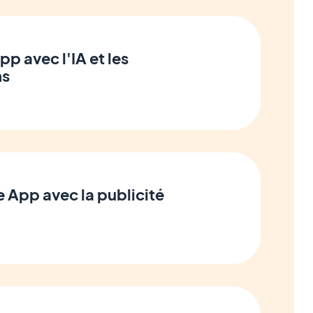
pp avec l'IA et les
ns
e App avec la publicité