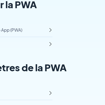
ur la PWA
b App (PWA)
ètres de la PWA