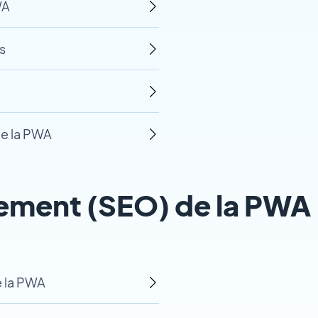
WA
s
de la PWA
cement (SEO) de la PWA
 la PWA