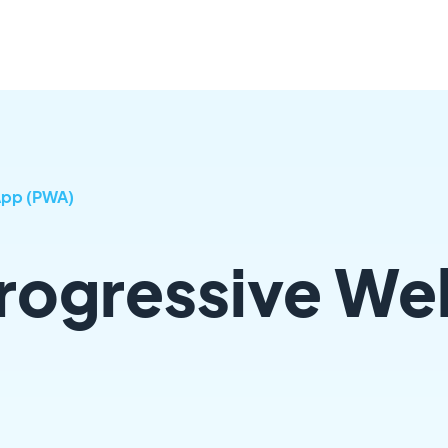
App (PWA)
Progressive We