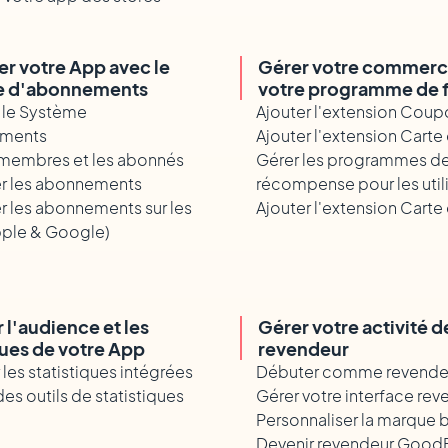
r votre App avec le
Gérer votre commerce
e d'abonnements
votre programme de f
 le Système
Ajouter l'extension Coup
ements
Ajouter l'extension Carte 
 membres et les abonnés
Gérer les programmes d
er les abonnements
récompense pour les util
r les abonnements sur les
Ajouter l'extension Cart
pple & Google)
 l'audience et les
Gérer votre activité d
ques de votre App
revendeur
les statistiques intégrées
Débuter comme revende
es outils de statistiques
Gérer votre interface rev
Personnaliser la marque 
Devenir revendeur Good