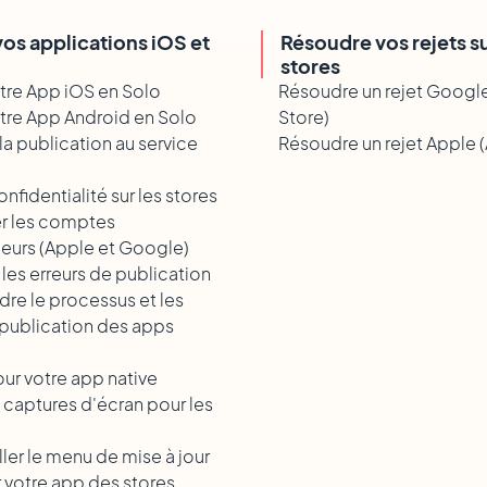
vos applications iOS et
Résoudre vos rejets su
stores
otre App iOS en Solo
Résoudre un rejet Google
otre App Android en Solo
Store)
la publication au service
Résoudre un rejet Apple 
onfidentialité sur les stores
r les comptes
eurs (Apple et Google)
les erreurs de publication
e le processus et les
 publication des apps
our votre app native
 captures d'écran pour les
ler le menu de mise à jour
 votre app des stores