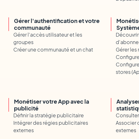
Gérer l'authentification et votre
Monétise
communauté
Systèm
Gérer l'accès utilisateur et les
Découvrir
groupes
d'abonn
Créer une communauté et un chat
Gérer les
Configur
Configure
stores (A
Monétiser votre App avec la
Analyser
publicité
statisti
Définir la stratégie publicitaire
Consulter 
Intégrer des régies publicitaires
Associer d
externes
externes