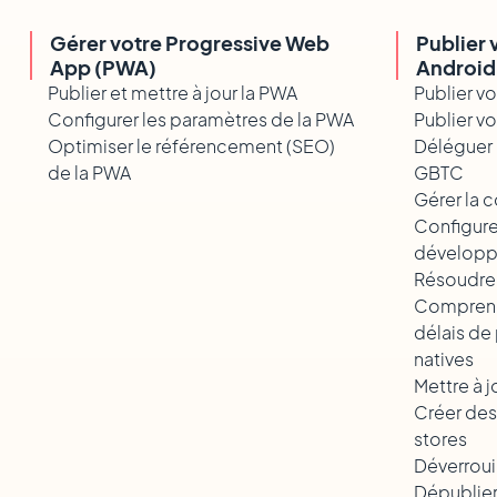
Gérer votre Progressive Web
Publier 
App (PWA)
Android
Publier et mettre à jour la PWA
Publier v
Configurer les paramètres de la PWA
Publier v
Optimiser le référencement (SEO)
Déléguer 
de la PWA
GBTC
Gérer la c
Configure
développ
Résoudre 
Comprendr
délais de
natives
Mettre à j
Créer des
stores
Déverrouil
Dépublier