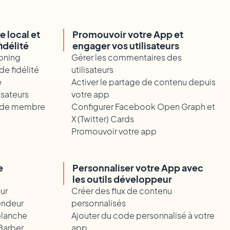
 local et
Promouvoir votre App et
idélité
engager vos utilisateurs
oning
Gérer les commentaires des
de fidélité
utilisateurs
e
Activer le partage de contenu depuis
isateurs
votre app
e de membre
Configurer Facebook Open Graph et
X (Twitter) Cards
Promouvoir votre app
e
Personnaliser votre App avec
les outils développeur
ur
Créer des flux de contenu
endeur
personnalisés
blanche
Ajouter du code personnalisé à votre
Barber
app