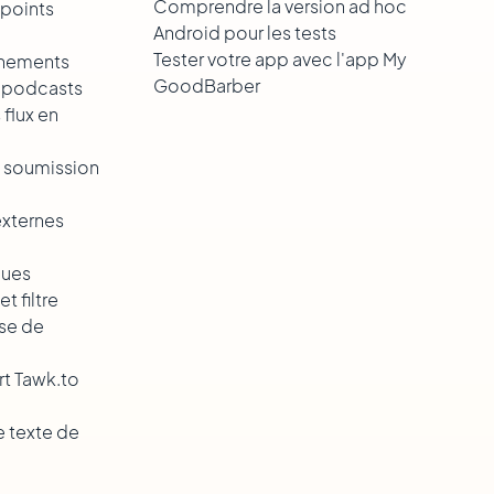
Comprendre la version ad hoc
 points
Android pour les tests
Tester votre app avec l'app My
énements
GoodBarber
s podcasts
 flux en
la soumission
externes
ques
t filtre
ise de
rt Tawk.to
e texte de