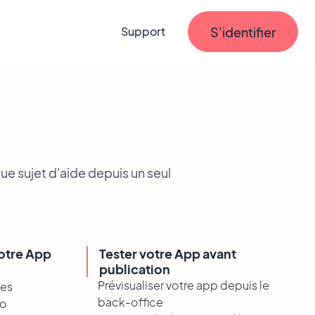
S'identifier
Support
e sujet d'aide depuis un seul
votre App
Tester votre App avant
publication
Prévisualiser votre app depuis le
les
back-office
to