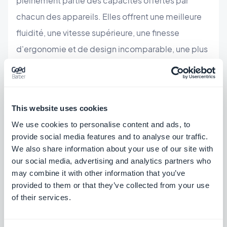
pleinement partie des capacités offertes par
chacun des appareils. Elles offrent une meilleure
fluidité, une vitesse supérieure, une finesse
d'ergonomie et de design incomparable, une plus
grande interactivité ; et en définitive une meilleure
expérience utilisateur. Autour des applications
natives, il existe un écosystème complet
This website uses cookies
permettant d’en faire la promotion sur une place
We use cookies to personalise content and ads, to
de marché : App Store pour les applications iOS,
provide social media features and to analyse our traffic.
Android Market pour les applications Android et
We also share information about your use of our site with
our social media, advertising and analytics partners who
Windows Marketplace pour les applications WP7.
may combine it with other information that you’ve
provided to them or that they’ve collected from your use
En conclusion
of their services.