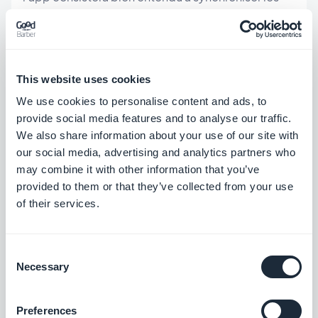
contenus entre l'app et le site web.
Exemple n°1 : Un site d'actualités
This website uses cookies
traitant de news people
We use cookies to personalise content and ads, to
provide social media features and to analyse our traffic.
Ligne éditoriale : l'important est d'être présent sur
We also share information about your use of our site with
our social media, advertising and analytics partners who
les scoops. Vos lecteurs vous sont fidèles car ils
may combine it with other information that you’ve
savent qu'en vous suivant ils seront les premiers à
provided to them or that they’ve collected from your use
être au courant de toute nouvelle info fracassante
of their services.
:)
Consent
Necessary
Selection
Vous avez bien compris que la fonctionnalité
centrale de votre application sera les notifications
Preferences
push. Il y a fort à parier que votre contenu sera