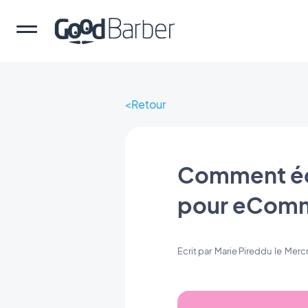
Retour
Comment écr
pour eCom
Ecrit par
Marie Pireddu
le
Mercr