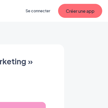
Créer une app
Se connecter
rketing »