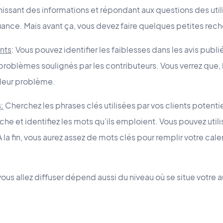
issant des informations et répondant aux questions des util
iance. Mais avant ça, vous devez faire quelques petites rec
nts
: Vous pouvez identifier les faiblesses dans les avis publié
roblèmes soulignés par les contributeurs. Vous verrez que, 
 leur problème.
:
Cherchez les phrases clés utilisées par vos clients potenti
che et identifiez les mots qu’ils emploient. Vous pouvez uti
 la fin, vous aurez assez de mots clés pour remplir votre cal
us allez diffuser dépend aussi du niveau où se situe votre 