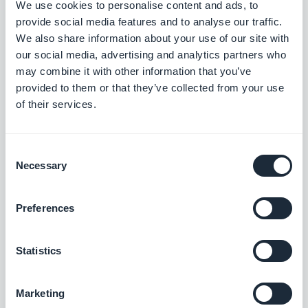
We use cookies to personalise content and ads, to
provide social media features and to analyse our traffic.
We also share information about your use of our site with
our social media, advertising and analytics partners who
may combine it with other information that you’ve
provided to them or that they’ve collected from your use
of their services.
Consent
Les fonctionnalités liées au Design sont également
Necessary
Selection
essentielles pour que l'application puisse être
pertinente et moderne. Le design doit être
Preferences
modulable, et l’interface facile d’utilisation. En
effet, chaque été, durant quatre jours, Andrew
Statistics
construit une autre application à l’aide de
GoodBarber - Une app principalement utilisée par
Marketing
les collégiens et lycéens locaux, qui participent au