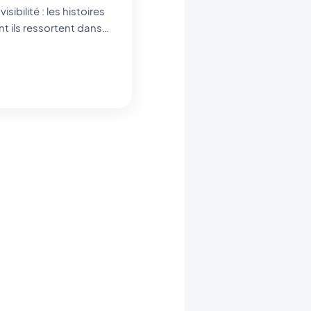
nt ils ressortent dans
 notre app builder no-