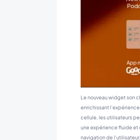
Le nouveau widget son ch
enrichissant l'expérience
cellule, les utilisateurs 
une expérience fluide et 
navigation de l'utilisateu