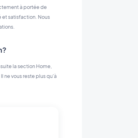
rectement à portée de
 et satisfaction. Nous
ations.
n?
nsuite la section Home,
l ne vous reste plus qu'à