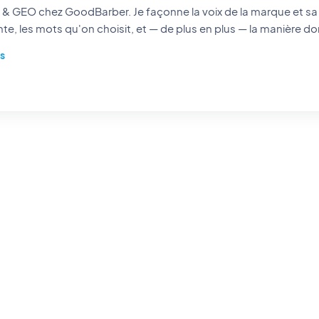
rber. Je façonne la voix de la marque et sa visibilité : les histoires
te, les mots qu'on choisit, et — de plus en plus — la manière do
s des IA. Storyteller dans l'âme, je passe mes journées à rendre
us
à trouver et impossible à oublier.