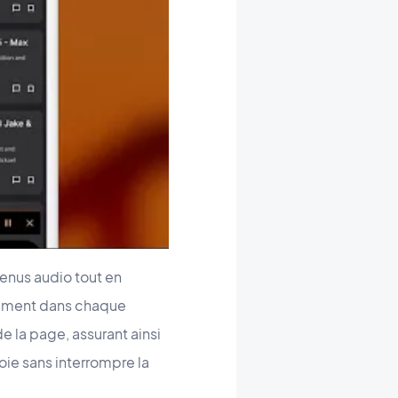
enus audio tout en
ctement dans chaque
de la page, assurant ainsi
oie sans interrompre la
.