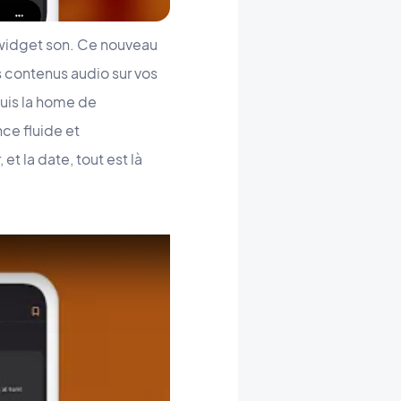
 widget son. Ce nouveau
s contenus audio sur vos
puis la home de
ce fluide et
et la date, tout est là