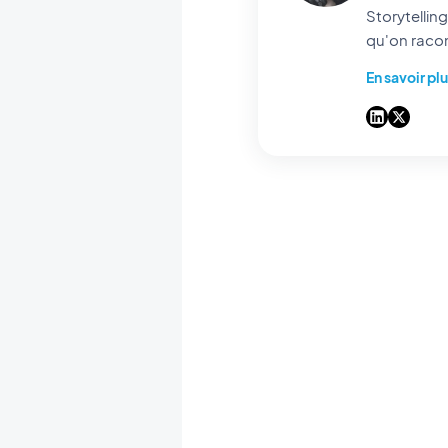
Storytelling & GEO chez GoodBa
qu'on racon
les réponse
En savoir pl
code facile 