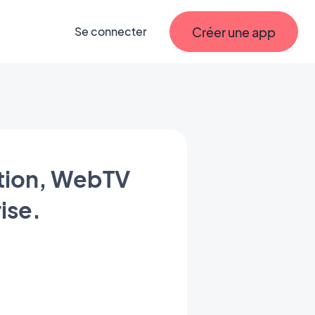
Créer une app
Se connecter
otion, WebTV
ise.