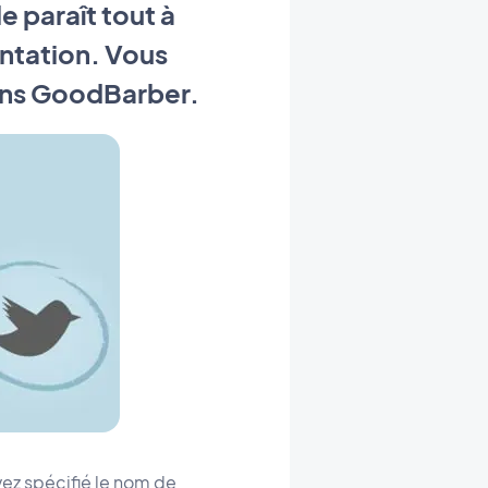
e paraît tout à
ntation. Vous
dans GoodBarber.
avez spécifié le nom de