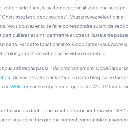
 votre backoffice, le système reconnaît votre chaîne et en iden
“Choisissez les vidéos sources”. Vous pouvez sélectionner “
lists. Vous pouvez ensuite faire correspondre autant de secti
 particulières et ainsi permettre à votre utilisateur de passer 
tab barre. Par cette fonctionnalité, GoodBarber vous ouvre la 
ait prolongement de votre chaîne vidéo sur mobile.
s nous arrêterons pas là. Très prochainement, GoodBarber s
otion
. Surveillez votre backoffice ou notre blog, ça ne tard
rs de
WMaker,
sachez également que votre WebTV fonctionn
ettre sous la dent, pour la route. Un connecteur avec l’API*
ber sera donc très prochainement compatible nativement 