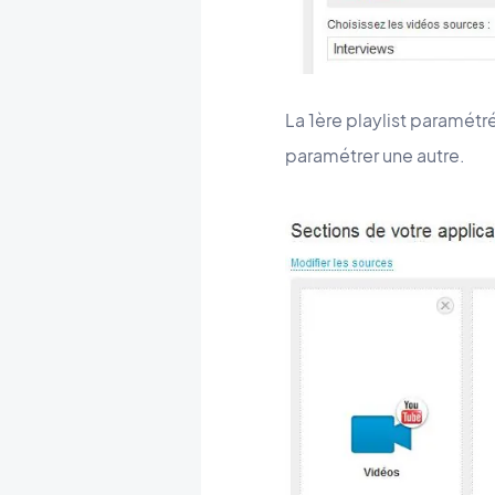
La 1ère playlist paramétr
paramétrer une autre.