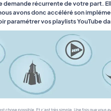
ne demande récurrente de votre part. Ell
t nous avons donc accéléré son impléme
oir paramétrer vos playlists YouTube 
’est chose possible. Et c’est très simple. Une fois que vous 