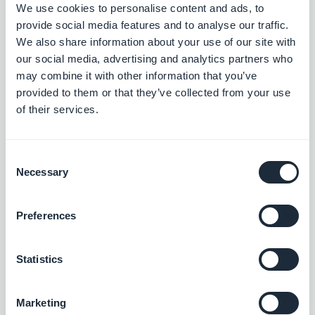
We use cookies to personalise content and ads, to
vous avez configuré ces outils pour qu'ils
provide social media features and to analyse our traffic.
recueillent des informations personnelles par
We also share information about your use of our site with
l'intermédiaire de votre application, il est
our social media, advertising and analytics partners who
may combine it with other information that you’ve
important que vous obteniez le consentement de
provided to them or that they’ve collected from your use
vos utilisateurs pour le faire.
of their services.
Qu'est-ce que le DPO ?
Consent
Necessary
Selection
Le DPO (Data Protection Officer) est la personne
dans votre organisation en charge de faire valoir le
Preferences
droit des utilisateurs de votre app dans le cadre du
traitement des données personnelles.
Statistics
N'oubliez pas de déclarer les coordonnées de
cette personne dans votre backoffice ( Paramètres
Marketing