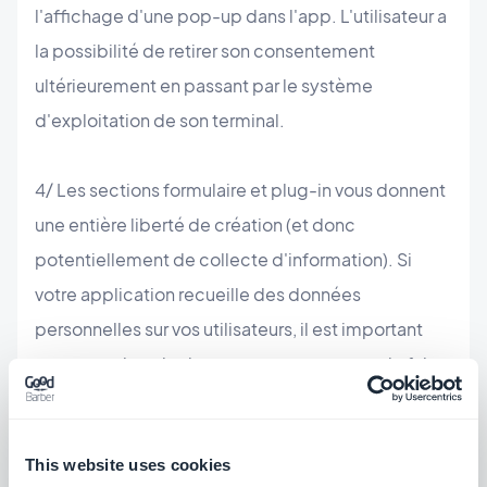
l'affichage d'une pop-up dans l'app. L'utilisateur a
la possibilité de retirer son consentement
ultérieurement en passant par le système
d'exploitation de son terminal.
4/ Les sections formulaire et plug-in vous donnent
une entière liberté de création (et donc
potentiellement de collecte d'information). Si
votre application recueille des données
personnelles sur vos utilisateurs, il est important
que vous obteniez leur consentement pour le faire.
5/ Vous avez la possibilité d'utiliser des outils tiers
This website uses cookies
dans votre app (Google Analytics par exemple). Si