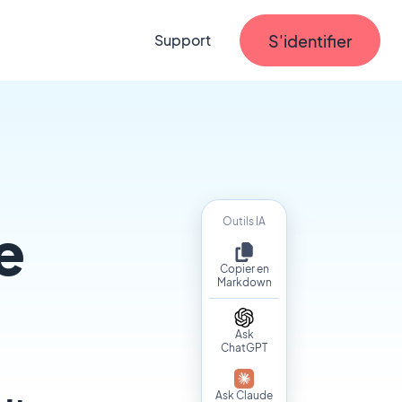
S'identifier
Support
Outils IA
e
Copier en
Markdown
Ask
ChatGPT
Ask Claude