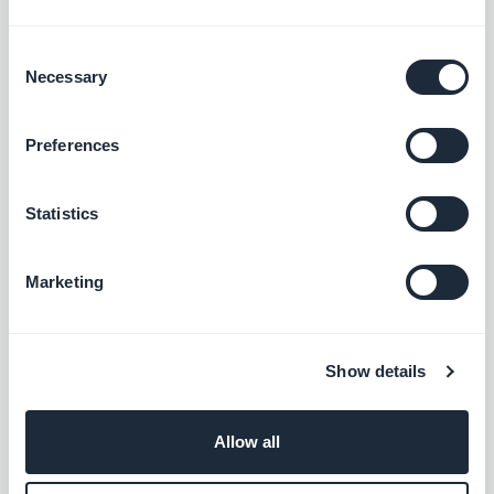
Sur la deuxième page de ce menu, vous pourrez
Consent
Necessary
Selection
configurer le Profil Utilisateur, grâce à une section
Formulaire par exemple, en ajoutant différents
Preferences
types de champs, ou encore en donnant la
possibilité à l’utilisateur d’y inclure sont profil
Statistics
social, et sa photo de profil.
Marketing
Show details
Allow all