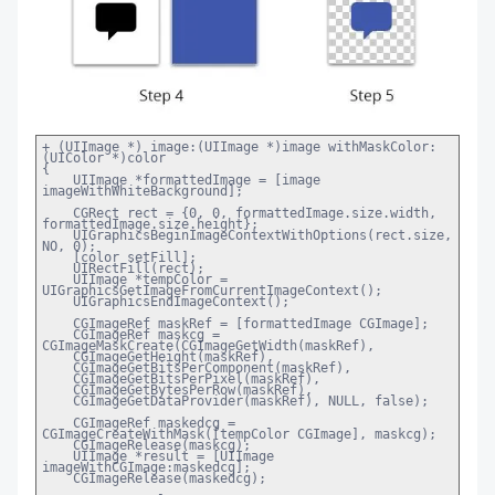
+ (UIImage *) image:(UIImage *)image withMaskColor:
(UIColor *)color
{
UIImage *formattedImage = [image
imageWithWhiteBackground];
CGRect rect = {0, 0, formattedImage.size.width,
formattedImage.size.height};
UIGraphicsBeginImageContextWithOptions(rect.size,
NO, 0);
[color setFill];
UIRectFill(rect);
UIImage *tempColor =
UIGraphicsGetImageFromCurrentImageContext();
UIGraphicsEndImageContext();
CGImageRef maskRef = [formattedImage CGImage];
CGImageRef maskcg =
CGImageMaskCreate(CGImageGetWidth(maskRef),
CGImageGetHeight(maskRef),
CGImageGetBitsPerComponent(maskRef),
CGImageGetBitsPerPixel(maskRef),
CGImageGetBytesPerRow(maskRef),
CGImageGetDataProvider(maskRef), NULL, false);
CGImageRef maskedcg =
CGImageCreateWithMask([tempColor CGImage], maskcg);
CGImageRelease(maskcg);
UIImage *result = [UIImage
imageWithCGImage:maskedcg];
CGImageRelease(maskedcg);