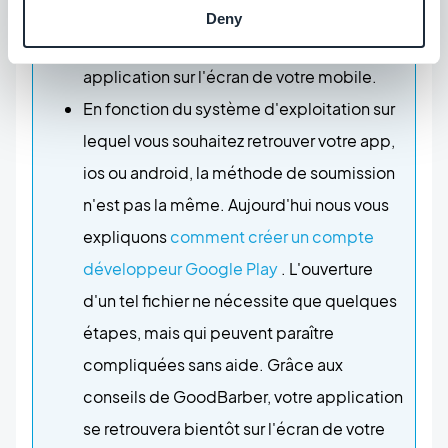
Play
. Ce fichier vous présentera les étapes
Deny
qui aboutiront à l'apparition de votre
application sur l'écran de votre mobile.
En fonction du système d'exploitation sur
lequel vous souhaitez retrouver votre app,
ios ou android, la méthode de soumission
n'est pas la même. Aujourd'hui nous vous
expliquons
comment créer un compte
développeur Google Play
. L'ouverture
d'un tel fichier ne nécessite que quelques
étapes, mais qui peuvent paraître
compliquées sans aide. Grâce aux
conseils de GoodBarber, votre application
se retrouvera bientôt sur l'écran de votre