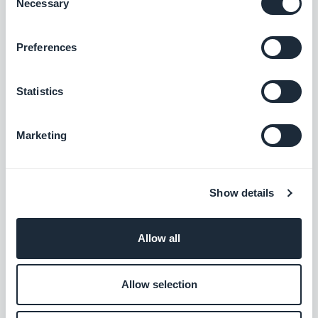
Necessary
Selection
application mobile, mais nous ne nous
sommes pas arrêtés là ! Découvrez notre
Preferences
nouveau
menu Style Global : pour mettre
en couleurs votre application
et la rendre
Statistics
esthétique sur un écran de mobile. Suivez
les étapes de notre méthode pour tout
Marketing
comprendre.
GoodBarber est là pour vous
accompagner dans votre
Show details
développement, de la création de votre
app jusqu'à sa publication sur le store ios
Allow all
ou android. En fonction de celui que vous
avez choisi, découvrez
comment
Allow selection
soumettre son application dans Google