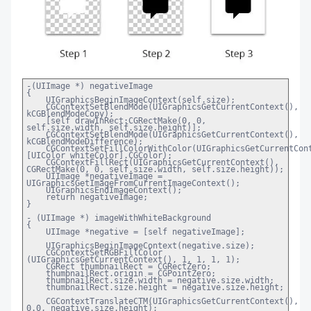
-(UIImage *) negativeImage
{
UIGraphicsBeginImageContext(self.size);
CGContextSetBlendMode(UIGraphicsGetCurrentContext(),
kCGBlendModeCopy);
[self drawInRect:CGRectMake(0, 0,
self.size.width, self.size.height)];
CGContextSetBlendMode(UIGraphicsGetCurrentContext(),
kCGBlendModeDifference);
CGContextSetFillColorWithColor(UIGraphicsGetCurrentCon
[UIColor whiteColor].CGColor);
CGContextFillRect(UIGraphicsGetCurrentContext(),
CGRectMake(0, 0, self.size.width, self.size.height));
UIImage *negativeImage =
UIGraphicsGetImageFromCurrentImageContext();
UIGraphicsEndImageContext();
return negativeImage;
}
- (UIImage *) imageWithWhiteBackground
{
UIImage *negative = [self negativeImage];
UIGraphicsBeginImageContext(negative.size);
CGContextSetRGBFillColor
(UIGraphicsGetCurrentContext(), 1, 1, 1, 1);
CGRect thumbnailRect = CGRectZero;
thumbnailRect.origin = CGPointZero;
thumbnailRect.size.width = negative.size.width;
thumbnailRect.size.height = negative.size.height;
CGContextTranslateCTM(UIGraphicsGetCurrentContext(),
0.0, negative.size.height);