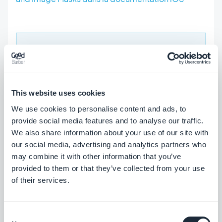
POUR ALLER PLUS LOIN :
This website uses cookies
Chez GoodBarber, vous pouvez travailler le
We use cookies to personalise content and ads, to
design de votre app en fonction de vos
provide social media features and to analyse our traffic.
envies. Chaque modification est permise
We also share information about your use of our site with
our social media, advertising and analytics partners who
grâce à un fichier qui propose de
may combine it with other information that you’ve
nombreux paramétrages. Nous vous
provided to them or that they’ve collected from your use
proposions déjà de nombreuses
of their services.
fonctionnalités pour mettre en forme les
objets et les éléments de votre
Consent