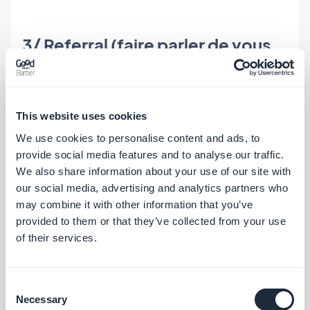
3/ Referral (faire parler de vous
et de votre application)
Identifiez les
communautés
qui peuvent être
This website uses cookies
intéressées par votre application. Identifiez les
We use cookies to personalise content and ads, to
médias qui diffusent de l'information auprès de
provide social media features and to analyse our traffic.
We also share information about your use of our site with
ces communautés et entrez en contact avec ces
our social media, advertising and analytics partners who
derniers pour qu'ils fassent référence à votre
may combine it with other information that you’ve
application dans un article, sur le site web ou leurs
provided to them or that they’ve collected from your use
of their services.
réseaux sociaux. Cela permettra de faire une
bonne pub à votre app et de maximiser le nombre
de téléchargements.
Consent
Necessary
Selection