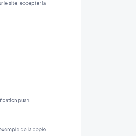
 le site, accepter la
fication push.
l'exemple de la copie