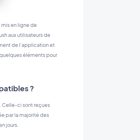
a mis en ligne de
ush aux utilisateurs de
ent de l'application et
ns quelques éléments pour
patibles ?
. Celle-ci sont reçues
ée par la majorité des
en jours.