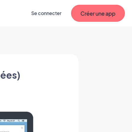
Créer une app
Se connecter
iées)