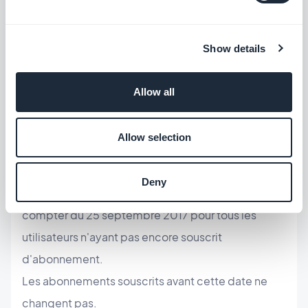
La review comprend l'expertise de l'app par les
équipes de GoodBarber, la production d'une série
Show details
d'éventuelles recommandations afin de maximiser
ses chances de publication dans l'App Store, la
Allow all
génération de l'application et son envoi à Apple.
Allow selection
Prise d'effet des nouvelles offres
Deny
Les nouvelles offres tarifaires entrent en vigueur à
compter du 25 septembre 2017 pour tous les
utilisateurs n'ayant pas encore souscrit
d'abonnement.
Les abonnements souscrits avant cette date ne
changent pas.