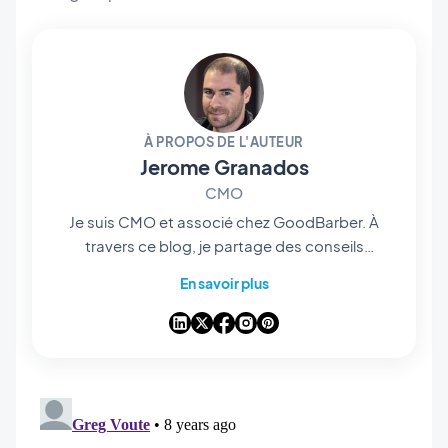
À PROPOS DE L'AUTEUR
Jerome Granados
CMO
Je suis CMO et associé chez GoodBarber. À
travers ce blog, je partage des conseils
pratiques pour tirer le meilleur parti de
En savoir plus
GoodBarber, des analyses sur les tendances
qui transforment le mobile et le no-code, ainsi
que quelques réflexions sur l’impact de
l’intelligence artificielle sur notre industrie. Si un
article vous inspire une question, une idée ou
un retour d’expérience, discutons-en dans les
commentaires.