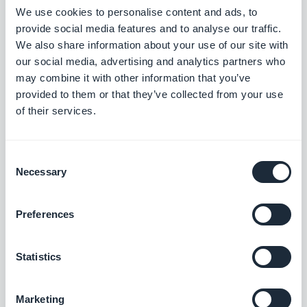
We use cookies to personalise content and ads, to
Suite à l'introduction de la
guideline 4.2.6
, à
provide social media features and to analyse our traffic.
compter du 25 septembre 2017, pour toutes les
We also share information about your use of our site with
apps iOS destinées à être distribuées dans l'App
our social media, advertising and analytics partners who
may combine it with other information that you’ve
Store, une étape de review effectuée par
provided to them or that they’ve collected from your use
GoodBarber est obligatoire. Cela s'applique pour
of their services.
toutes les apps qui n'ont pas été acceptées dans
l'App Store avant le 25 septembre 2017.
Consent
Necessary
Selection
La review est offerte dans les abonnements
annuels iOS Premium. Pour tous les autres
Preferences
abonnements compatibles, elle coûte 290 euros
Statistics
en cas de validation par notre équipe, votre app
iOS est ensuite soumise à l'App Store.
Marketing