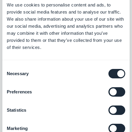
possible, ce pourquoi nous améliorons
We use cookies to personalise content and ads, to
provide social media features and to analyse our traffic.
régulièrement notre système de
We also share information about your use of our site with
création et essayons d'y intégrer les
our social media, advertising and analytics partners who
meilleures technologies. Désormais, vous
may combine it with other information that you’ve
provided to them or that they’ve collected from your use
pouvez
intégrer Disqus à votre application
of their services.
mobile
pour gérer les commentaires et
interactions de votre communauté, et pour
Consent
que tous ne soient pas visibles à l'écran.
Necessary
Selection
Grâce à GoodBarber, vous pouvez créer
une native app disponible sur ios mais
Preferences
également une PWA. Cette Progressive
Web App sera accessible sur des
Statistics
naviguateurs tels que Google Chrome, et
vos utilisateurs pourront également
Marketing