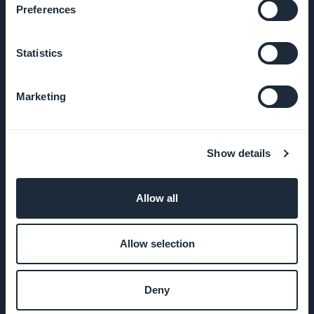
Preferences
ENTREPRISE
Statistics
A propos
Marketing
Assistance
extraordinaire
Show details
ADN
GoodBarber
Allow all
Startup
Studio
Allow selection
Emplois
Deny
Presse