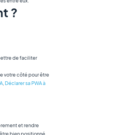
tes entre eux.
t ?
ttre de faciliter
de votre côté pour être
A
,
Déclarer sa
PWA
à
ièrement et rendre
être bien positionné.