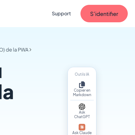
S'identifier
Support
O) de la PWA
u
Outils IA
la
Copier en
Markdown
Ask
ChatGPT
Ask Claude