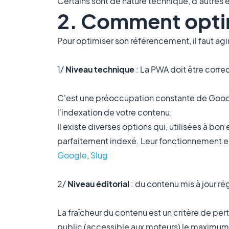
Certains sont de nature technique, d'autres édi
2. Comment opti
Pour optimiser son référencement, il faut agi
1/
Niveau technique
: La PWA doit être corr
C'est une préoccupation constante de Goodba
l'indexation de votre contenu.
Il existe diverses options qui, utilisées à b
parfaitement indexé. Leur fonctionnement est
Google
,
Slug
2/
Niveau éditorial
: du contenu mis à jour r
La fraîcheur du contenu est un critère de per
public (accessible aux moteurs) le maximum d'