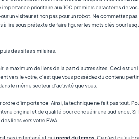
importance prioritaire aux 100 premiers caractères de vos 
 pour un visiteur et non pas pour un robot. Ne commettez pas l
 lire sous prétexte de faire figurer les mots clés pour lesq
puis des sites similaires.
 le maximum de liens de la part d'autres sites. Ceci est un i
tent vers le votre, c'est que vous possédez du contenu perti
 dans le même secteur d'activité que vous.
ordre d'importance. Ainsi, la technique ne fait pas tout. Pour
ontenu original et de qualité pour conquérir une audience. Si
 des liens vers votre PWA.
st pas instantané et qui
prend du temps
. Ce n'est qu'au b