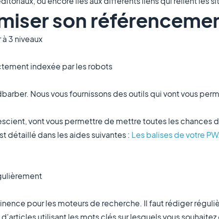
toriaux, ou encore liés aux différents liens qui relient les si
miser son référencemen
r à 3 niveaux
ectement indexée par les robots
rber. Nous vous fournissons des outils qui vont vous perme
on escient, vont vous permettre de mettre toutes les chances 
 détaillé dans les aides suivantes :
Les balises de votre
PW
égulièrement
tinence pour les moteurs de recherche. Il faut rédiger régul
articles utilisant les mots clés sur lesquels vous souhaitez 