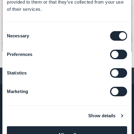
provided to them or that they’ve collected from your use
COLLECTIONS
of their services.
Comment ajouter une collection
dans le menu de votre app ?
Consent
Necessary
Selection
Preferences
Statistics
Conseils pour créer une app
Marketing
ENTREPRISE
Show details
A propos