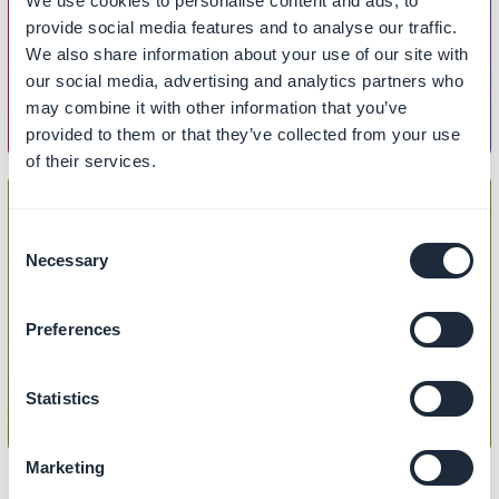
We use cookies to personalise content and ads, to
Comment créer une liste de
provide social media features and to analyse our traffic.
collections ?
We also share information about your use of our site with
our social media, advertising and analytics partners who
may combine it with other information that you’ve
provided to them or that they’ve collected from your use
of their services.
Consent
Necessary
Selection
COLLECTIONS
Comment ajouter / retirer un produit
Preferences
d'une collection ?
Statistics
Marketing