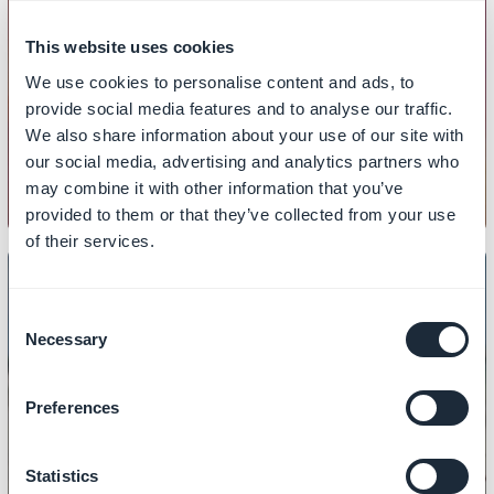
DESIGN
This website uses cookies
Comment configurer le design
We use cookies to personalise content and ads, to
global de votre app de vente en
provide social media features and to analyse our traffic.
ligne ?
We also share information about your use of our site with
our social media, advertising and analytics partners who
may combine it with other information that you’ve
provided to them or that they’ve collected from your use
of their services.
Consent
Necessary
Selection
DESIGN
Comment personnaliser les icônes
principales de votre app ?
Preferences
Statistics