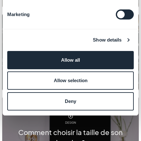
Marketing
Show details
DESIGN
Comment réaliser le design des
sections de votre boutique ?
Allow all
Allow selection
Deny
DESIGN
Comment choisir la taille de son