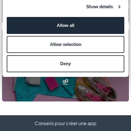
Show details
Allow all
Allow selection
DESIGN
Comment 'détacher' le design
Deny
d'une section ?
Conseils pour créer une app