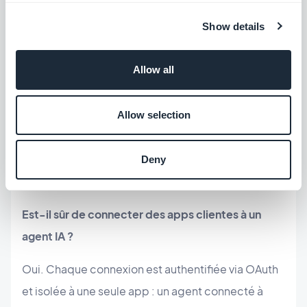
Show details
Un seul agent IA peut-il gérer plusieurs apps
GoodBarber ?
Allow all
Oui. Chaque app GoodBarber a son propre point
d'accès MCP, que l'on trouve dans son back-
Allow selection
office. Ajoutez plusieurs points d'accès à un
unique assistant IA et il pilote toutes les apps du
Deny
portefeuille — chacune délimitée à elle-même.
Est-il sûr de connecter des apps clientes à un
agent IA ?
Oui. Chaque connexion est authentifiée via OAuth
et isolée à une seule app : un agent connecté à