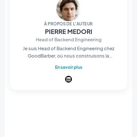
À PROPOS DE L'AUTEUR
PIERRE MEDORI
Head of Backend Engineering
Je suis Head of Backend Engineering chez
GoodBarber, où nous construisons la
plateforme qui permet à chacun de créer des
En savoir plus
applications natives sans écrire une ligne de
code. Mon équipe gère tout ce qui se passe en
coulisses — les API, les services et
l'infrastructure qui transforment un projet no-
code en véritables applications publiées, avec
hébergement, notifications push et boutique
complète. J'écris sur l'ingénierie qui fait tourner
le no-code à grande échelle, et sur la place
qu'y prend l'IA.