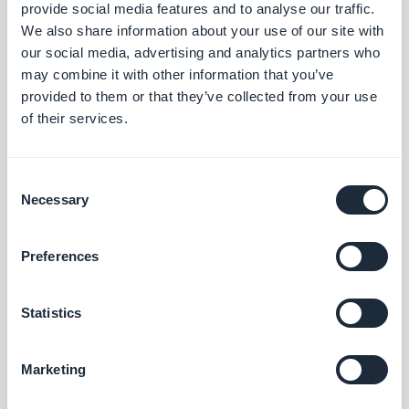
provide social media features and to analyse our traffic.
Voilà pourquoi c'est la manière la plus rentable
We also share information about your use of our site with
d'exploiter la couche agent : elle transforme la
our social media, advertising and analytics partners who
may combine it with other information that you’ve
croissance d'un portefeuille, jusque-là plafonnée
provided to them or that they’ve collected from your use
par le nombre de collaborateurs, en quelque
of their services.
chose qu'un seul gestionnaire peut faire passer à
l'échelle. Si vous êtes sur une
offre revendeur
, les
Consent
points d'accès existent déjà — et comme les
44
Necessary
Selection
Claude Skills
qui encapsulent ces workflows sont
open-source et redistribuables, vous pouvez les
Preferences
rebaptiser à vos couleurs et les remettre à vos
propres clients sous votre nom.
Statistics
Marketing
Foire aux questions