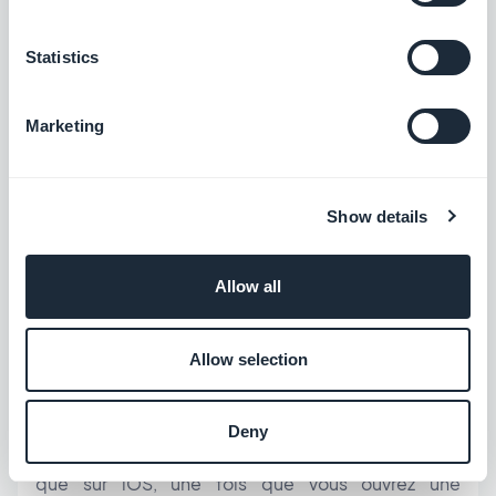
dans son intégralité.
Adaptez-vous aux appareils: les utilisateurs
Statistics
réagissent différemment.
Le taux d'adhésion
Marketing
sur Android est beaucoup plus élevé (91%)
que sur iOS (43,9%)
. Cela s'explique par le
fait que les utilisateurs iOS doivent consentir
Show details
activement aux processus de notifications
push, tandis que sur Android les notifications
Allow all
push sont activées automatiquement.
Les utilisateurs ont tendance à traiter les
Allow selection
notifications sur Android, car il existe une boîte de
réception qui s'efface uniquement lorsque vous
Deny
ouvrez manuellement chaque notification; alors
que sur iOS, une fois que vous ouvrez une