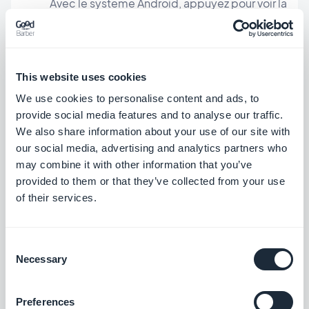
Avec le système Android, appuyez pour voir la
notification, avec le système iOS, faites
glisser. Ca semble simple, non?
Concernant la longueur des notifications push : les
This website uses cookies
notifications push doivent être concises et
We use cookies to personalise content and ads, to
précises. Cela rendra votre notification push
provide social media features and to analyse our traffic.
We also share information about your use of our site with
immédiatement lisible par l'utilisateur. En règle
our social media, advertising and analytics partners who
générale:
may combine it with other information that you’ve
- 60-90 caractères pour Android.
provided to them or that they’ve collected from your use
of their services.
- Pas plus de 120 caractères pour iOS. De cette
façon, votre notification push apparaîtra dans son
intégralité.
Consent
Necessary
Selection
De cette façon, votre notification push apparaîtra
Preferences