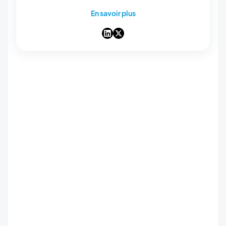
histoires qu'on raconte, les mots qu'on choisit,
En savoir plus
et — de plus en plus — la manière dont ils
ressortent dans les réponses des IA. Storyteller
dans l'âme, je passe mes journées à rendre
notre app builder no-code facile à trouver et
impossible à oublier.