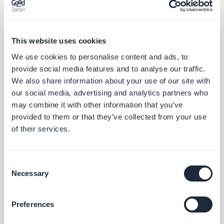
Paramètres > Options de l'app > Paramètres
This website uses cookies
généraux
We use cookies to personalise content and ads, to
provide social media features and to analyse our traffic.
puis choisissez l'onglet Connexions
Externes
. Vous
We also share information about your use of our site with
trouverez ici un menu déroulant vous permettant
our social media, advertising and analytics partners who
may combine it with other information that you’ve
de choisir entre Google Maps et Mapbox.
provided to them or that they’ve collected from your use
of their services.
Consent
Necessary
Selection
Preferences