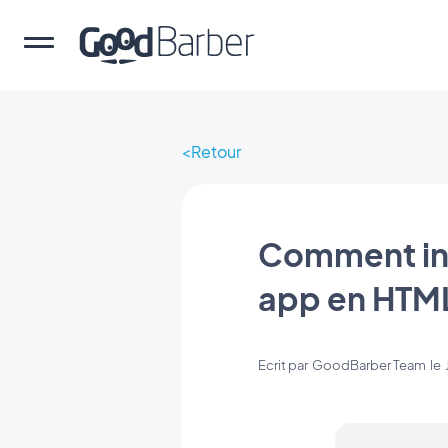
Retour
Comment ins
app en HTM
Ecrit par
GoodBarber Team
le