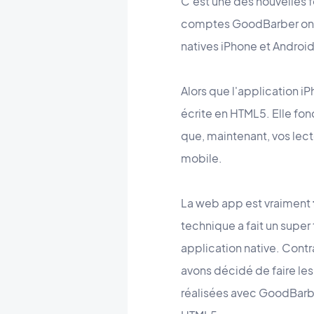
C'est une des nouvelles 
comptes GoodBarber ont m
natives iPhone et Android
Alors que l'application iP
écrite en HTML5. Elle fonc
que, maintenant, vos lec
mobile.
La web app est vraiment
technique a fait un super 
application native. Cont
avons décidé de faire le
réalisées avec GoodBarb