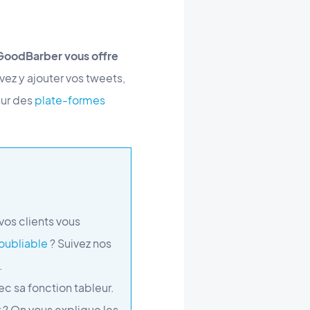
GoodBarber vous offre
ez y ajouter vos tweets,
sur des
plate-formes
vos clients vous
oubliable
? Suivez nos
.
ec sa fonction tableur.
r
? On vous explique les