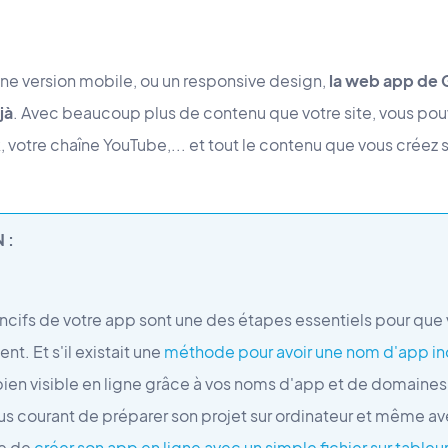
une version mobile, ou un responsive design,
la web app de 
jà
. Avec beaucoup plus de contenu que votre site, vous pouv
votre chaîne YouTube,... et tout le contenu que vous créez 
 :
ncifs de votre app sont une des étapes essentiels pour que 
nt. Et s'il existait une
méthode pour avoir une nom d'app in
bien visible en ligne grâce à vos noms d'app et de domaines
plus courant de préparer son projet sur ordinateur et même av
le de
créer son app en ligne avec un simple fichier sur tableu