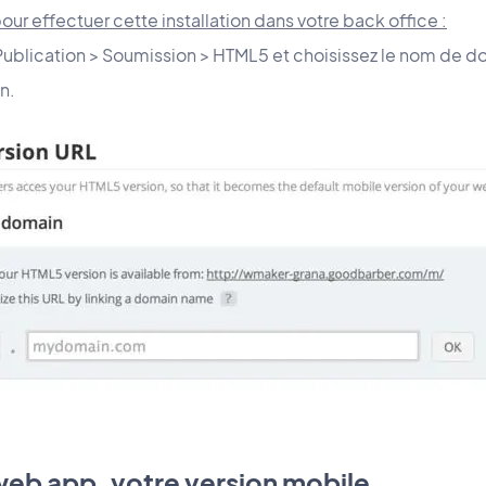
pour effectuer cette installation dans votre back office :
Publication > Soumission > HTML5 et choisissez le nom de d
on.
web app, votre version mobile