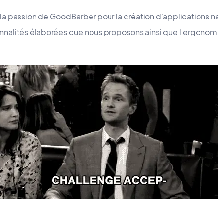
la passion de GoodBarber pour la création d'applications na
onnalités élaborées que nous proposons ainsi que l'ergonomi