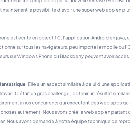
fonctionnalités proposées par la nouvelle release GoodBarbe
aintenant la possibilité d'avoir une super web app en plus
.
hone est écrite en objectif C, l'application Android en java, 
tionne sur tous les navigateurs, peu importe le mobile ou l'O
teurs sur Windows Phone ou Blackberry peuvent avoir accès à
fantastique
. Elle a un aspect similaire à celui d'une applica
travail. C'était un gros challenge, obtenir un résultat similair
rairement à nos concurrents qui éxécutent des web apps qu
s choses autrement. Nous avons créé la web app en partant d
er. Nous avons demandé à notre équipe technique de repr