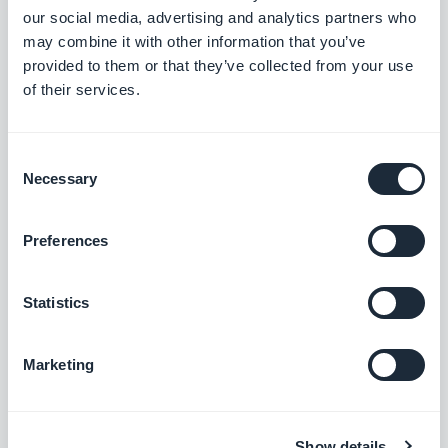
suite immédiatement.
our social media, advertising and analytics partners who
may combine it with other information that you’ve
provided to them or that they’ve collected from your use
Il estime également que la connexion au CMS
of their services.
WordPress est excellente et permet d'intégrer
plusieurs sources dans l'app.
Consent
Necessary
Selection
Preferences
Statistics
Marketing
Show details