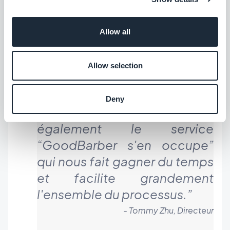
La Section News est la section la plus populaire,
car l'objectif de cette app est de fournir aux clients
Allow all
des informations et des actualités pour les aider à
négocier.
Allow selection
Deny
"GoodBarber propose
également le service
“GoodBarber s'en occupe”
qui nous fait gagner du temps
et facilite grandement
l'ensemble du processus.
”
- Tommy Zhu, Directeur