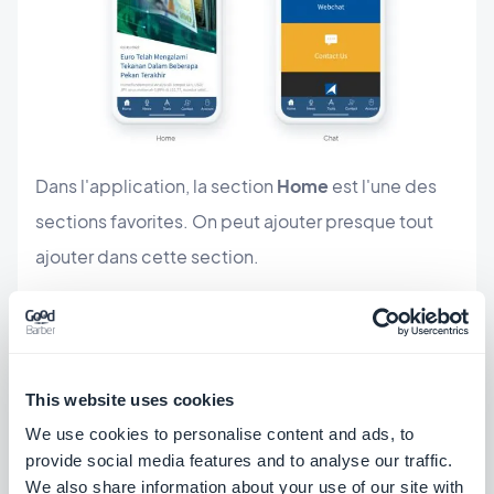
Dans l'application, la section
Home
est l'une des
sections favorites. On peut ajouter presque tout
ajouter dans cette section.
Le système de notification push intégré est
également très pratique. L'entreprise utilise des
This website uses cookies
notifications push pour informer ses clients de la
We use cookies to personalise content and ads, to
publication de données économiques
provide social media features and to analyse our traffic.
importantes afin que ceux-ci puissent y donner
We also share information about your use of our site with