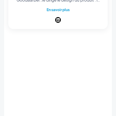
design system sur lequel toutes les apps sont
En savoir plus
construites, les layouts qui servent de point de
départ, et le parcours qui mène d'une idée à
une app publiée. Mon travail, c'est qu'une
personne qui n'a jamais ouvert un outil de
design publie quand même une app qui a l'air
pensée, écran après écran. Designer dans
l'âme, je passe mes journées sur les détails que
personne ne nomme : les espacements, les
contrastes, le poids d'un titre. J'écris ici sur le
design de GoodBarber, et sur les nouveautés
du produit : les fonctionnalités, les layouts et
les thèmes.