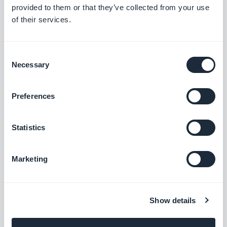
provided to them or that they’ve collected from your use
of their services.
Artisanal, frais et authentique. Une palette chaude
et naturelle, un esprit généreux, pour les marques
Consent
Necessary
qui veulent un rendu fait main et sincère.
Selection
Preferences
Sweet & Soft
Statistics
Marketing
Show details