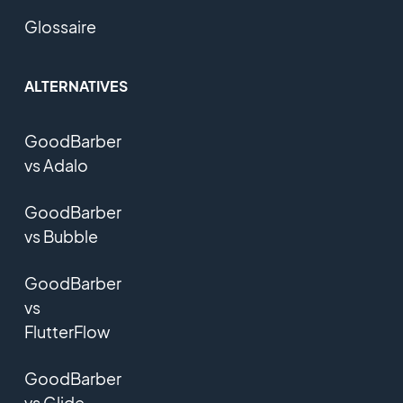
Glossaire
ALTERNATIVES
GoodBarber
vs Adalo
GoodBarber
vs Bubble
GoodBarber
vs
FlutterFlow
GoodBarber
vs Glide