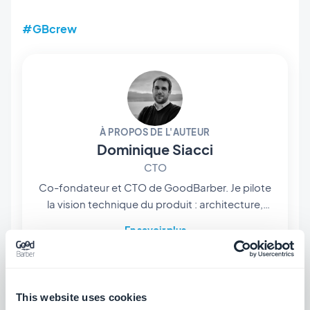
#GBcrew
À PROPOS DE L'AUTEUR
Dominique Siacci
CTO
Co-fondateur et CTO de GoodBarber. Je pilote
la vision technique du produit : architecture,
infrastructure, et plus récemment l'intégration
En savoir plus
de l'IA au cœur de la plateforme. Développeur
dans l'âme, je reste proche du code et des
choix d'ingénierie qui permettent à des milliers
d'utilisateurs de GoodBarber de publier leurs
This website uses cookies
apps sans écrire une ligne de code.