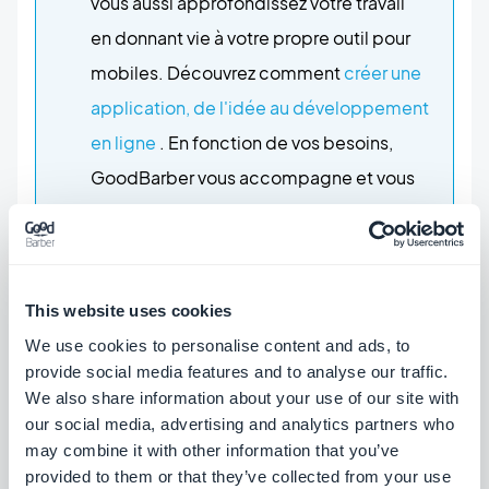
vous aussi approfondissez votre travail
en donnant vie à votre propre outil pour
mobiles. Découvrez comment
créer une
application, de l'idée au développement
en ligne
. En fonction de vos besoins,
GoodBarber vous accompagne et vous
guide à chaque étape.
Une fois le développement de votre
application mobile terminé, vous
This website uses cookies
souhaitez peut-être connaître l'avis de vos
We use cookies to personalise content and ads, to
proches avant de procéder à la dernière
provide social media features and to analyse our traffic.
étape : le lancement officiel de votre outil
We also share information about your use of our site with
sur les stores. Découvrez
our social media, advertising and analytics partners who
may combine it with other information that you’ve
comment
recueillir les premiers avis
provided to them or that they’ve collected from your use