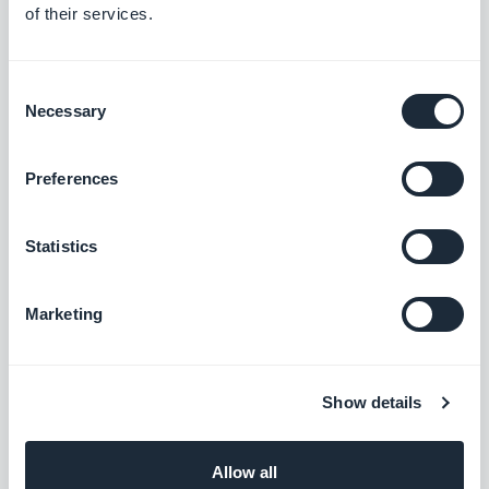
utilisateurs
et ainsi découvrir ce que
of their services.
pense votre entourage de votre travail. En
fonction de leurs remarques, vous saurez
Consent
ainsi ce qu'il faut modifier ou retravailler,
Necessary
Selection
qu'il s'agisse de la couleur d'un élément,
de l'écran principal, de votre logo ou
Preferences
encore de votre contenu.
Qu'il s'agisse de la couleur ou du
Statistics
graphisme, tous les éléments de votre app
Marketing
demandent du travail et sont à
personnaliser ! En fonction de vos envies,
vous pourrez ainsi donner vie à un système
Show details
pour mobiles qui vous ressemble, et qui
correspond aux besoins de vos clients.
Allow all