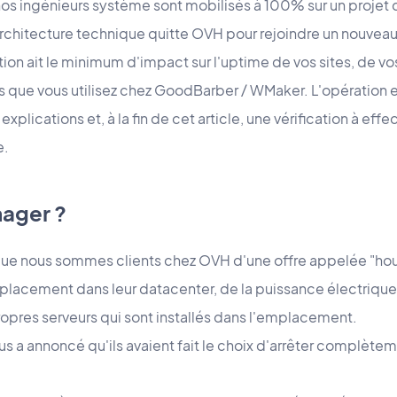
 nos ingénieurs système sont mobilisés à 100% sur un proj
architecture technique quitte OVH pour rejoindre un nouveau
tion ait le minimum d'impact sur l'uptime de vos sites, de vo
ces que vous utilisez chez GoodBarber / WMaker. L'opération
plications et, à la fin de cet article, une vérification à effe
e.
ager ?
 que nous sommes clients chez OVH d'une offre appelée "hous
lacement dans leur datacenter, de la puissance électrique
propres serveurs qui sont installés dans l'emplacement.
 a annoncé qu'ils avaient fait le choix d'arrêter complètem