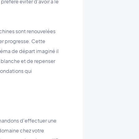
référé éviter d'avoir à le
chines sont renouvelées
ber progresse. Cette
héma de départ imaginé il
e blanche et de repenser
fondations qui
emandons d'effectuer une
 domaine chez votre