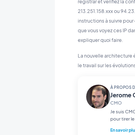
registrar et vérifiez la c
213.251.158.xxx ou 94.23.
instructions à suivre pour
que vous voyez ces IP dan
expliquer quoi faire.
La nouvelle architecture 
le travail sur les évolut
À PROPOS D
Jerome 
CMO
Je suis CMO et associé ch
pour tirer 
mobile et le
En savoir pl
notre industrie. Si un article vous inspire une question, une idée o