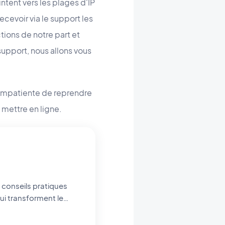
intent vers les plages d'IP
cevoir via le support les
ctions de notre part et
support, nous allons vous
t impatiente de reprendre
 mettre en ligne.
qui transforment le
nce artificielle sur