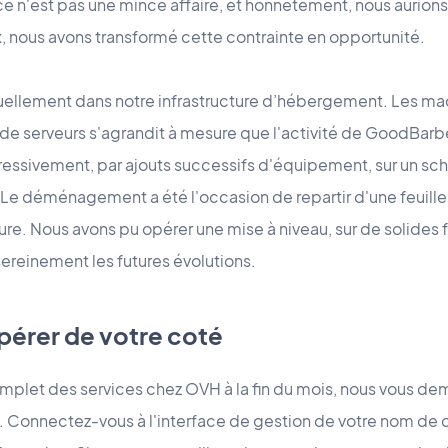
 n'est pas une mince affaire, et honnêtement, nous aurions p
ix, nous avons transformé cette contrainte en opportunité.
uellement dans notre infrastructure d’hébergement. Les ma
l de serveurs s'agrandit à mesure que l'activité de GoodBar
gressivement, par ajouts successifs d'équipement, sur un sc
. Le déménagement a été l'occasion de repartir d'une feuill
ure. Nous avons pu opérer une mise à niveau, sur de solides 
ereinement les futures évolutions.
opérer de votre coté
complet des services chez OVH à la fin du mois, nous vous d
té. Connectez-vous à l'interface de gestion de votre nom de