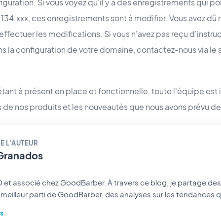
onfiguration. Si vous voyez qu'il y a des enregistrements qui po
134.xxx, ces enregistrements sont à modifier. Vous avez dû re
 effectuer les modifications. Si vous n'avez pas reçu d'instru
s la configuration de votre domaine, contactez-nous via le 
étant à présent en place et fonctionnelle, toute l'équipe es
ions de nos produits et les nouveautés que nous avons prévu de
E L'AUTEUR
Granados
ez GoodBarber. À travers ce blog, je partage des conseils pratiques
le meilleur parti de GoodBarber, des analyses sur les tendances 
 no-code, ainsi que quelques réflexions sur l’impact de l’intellige
us
u un retour d’expérience,