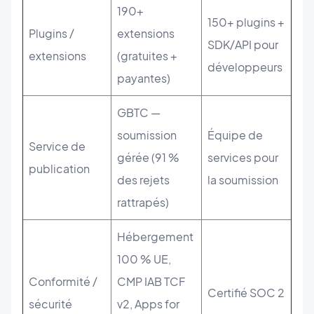
190+
150+ plugins +
Plugins /
extensions
SDK/API pour
extensions
(gratuites +
développeurs
payantes)
GBTC —
soumission
Équipe de
Service de
gérée (91 %
services pour
publication
des rejets
la soumission
rattrapés)
Hébergement
100 % UE,
Conformité /
CMP IAB TCF
Certifié SOC 2
sécurité
v2, Apps for