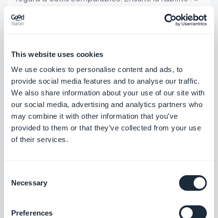
All the information in my app disappeared and
literally nobody has been able to give a competent
reply as to what happened », rapporte un avis
This website uses cookies
Capterra. Quant au support, les signaux sont
We use cookies to personalise content and ads, to
partagés — salué par les uns, critiqué par les autres
provide social media features and to analyse our traffic.
(« takes days on average to respond »).
We also share information about your use of our site with
our social media, advertising and analytics partners who
may combine it with other information that you’ve
provided to them or that they’ve collected from your use
Ce que GoodBarber change
of their services.
Comme les deux outils partagent la même
Consent
Necessary
méthode, la question n'est pas de savoir
si
Selection
AURORA peut être construite — les deux la
Preferences
construisent. La différence se joue dans les